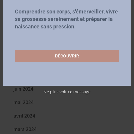
janvier 2025
Comprendre son corps, s'émerveiller, vivre
sa grossesse sereinement et préparer la
décembre 2024
naissance sans pression.
novembre 2024
octobre 2024
DÉCOUVRIR
septembre 2024
juillet 2024
juin 2024
Ne plus voir ce message
mai 2024
avril 2024
mars 2024