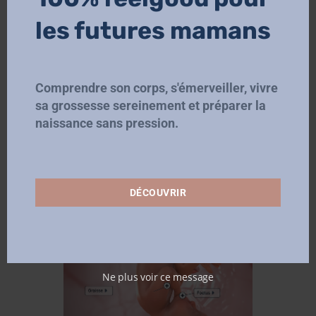
SA)
NOV 6, 2025
|
SUIVI DE
les futures mamans
GROSSESSE
Vous y êtes. La toute fin. Cette
semaine ne ressemble à aucune
Comprendre son corps, s'émerveiller, vivre
autre : elle a ce goût suspendu
sa grossesse sereinement et préparer la
entre attente, impatience et
naissance sans pression.
excitation. Chaque jour...
DÉCOUVRIR
Ne plus voir ce message