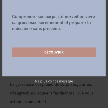
Comprendre son corps, s'émerveiller, vivre
sa grossesse sereinement et préparer la
naissance sans pression.
10 choses étonnantes qu’on
DÉCOUVRIR
ne connaît pas sur la
grossesse
26 novembre 2024
Ne plus voir ce message
La grossesse est pleine de surprises, parfois
désagréables, souvent fascinantes. Que vous
attendiez un enfant,...