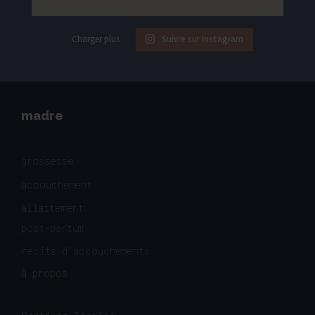
Charger plus
Suivre sur Instagram
madre
grossesse
accouchement
allaitement
post-partum
récits d'accouchements
à propos