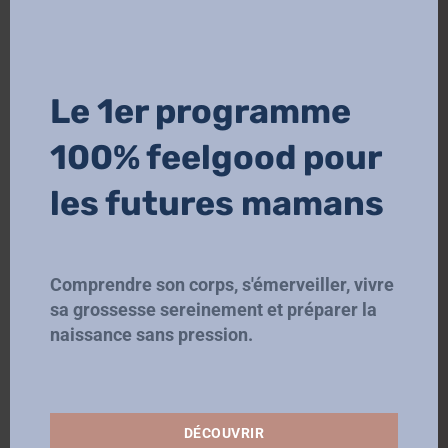
Le 1er programme
Enregistrer mon nom, mon e-mail et mon
100% feelgood pour
site dans le navigateur pour mon prochain
les futures mamans
commentaire.
Soumettre le commentaire
Comprendre son corps, s'émerveiller, vivre
sa grossesse sereinement et préparer la
naissance sans pression.
DÉCOUVRIR