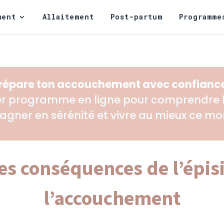
ment
Allaitement
Post-partum
Programme
répare ton accouchement avec confiance
er programme en ligne pour comprendre la
agner en sérénité et vivre au mieux ce m
les conséquences de l’épi
l’accouchement