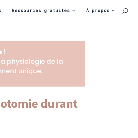
s
Ressources gratuites
À propos
 !
 physiologie de la
oment unique.
siotomie durant