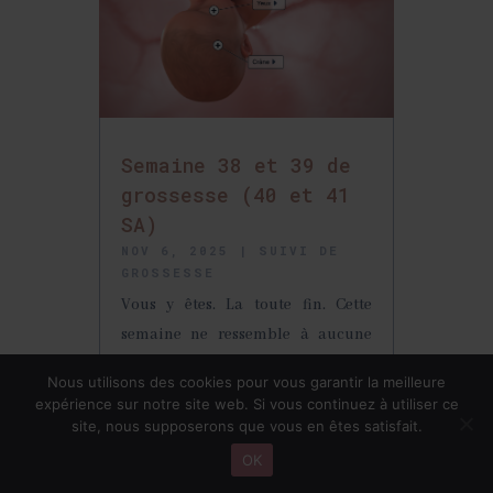
Semaine 38 et 39 de
grossesse (40 et 41
SA)
NOV 6, 2025
|
SUIVI DE
GROSSESSE
Vous y êtes. La toute fin. Cette
semaine ne ressemble à aucune
autre : elle a ce goût suspendu
Nous utilisons des cookies pour vous garantir la meilleure
entre attente, impatience et
expérience sur notre site web. Si vous continuez à utiliser ce
excitation. Chaque jour...
site, nous supposerons que vous en êtes satisfait.
OK